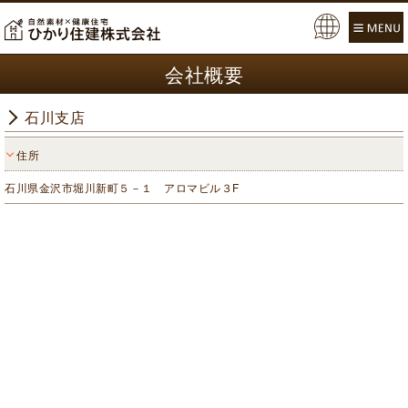
Pow
ered
会社概要
by
石川支店
住所
石川県金沢市堀川新町５－１ アロマビル３F