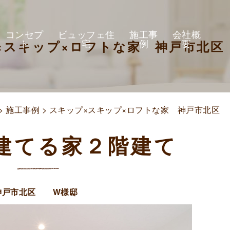
コンセプ
ビュッフェ住
施工事
会社概
ト
宅
例
要
×スキップ×ロフトな家 神戸市北
>
施工事例
> スキップ×スキップ×ロフトな家 神戸市北区
建てる家２階建て
 神戸市北区 W様邸