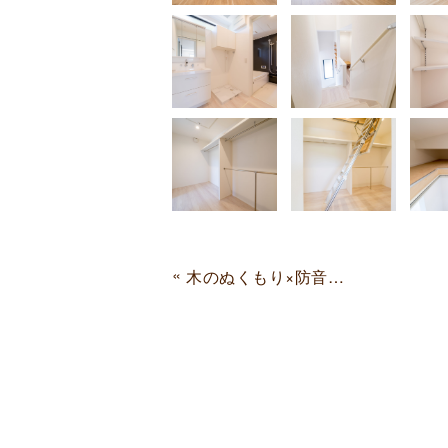
«
木のぬくもり×防音の家 大阪府堺市 N様邸