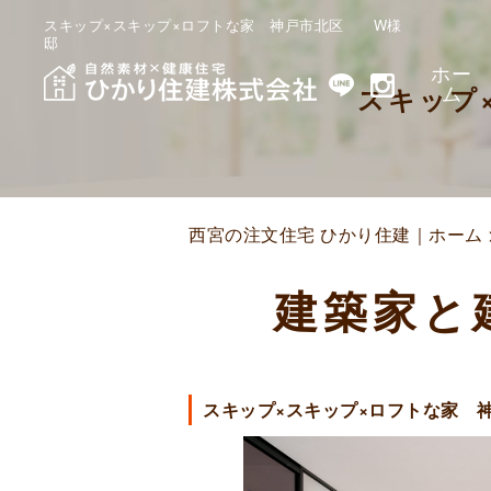
スキップ×スキップ×ロフトな家 神戸市北区 W様
邸
ホー
ム
スキップ
西宮の注文住宅 ひかり住建｜ホーム
建築家と
スキップ×スキップ×ロフトな家